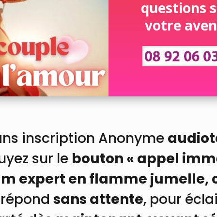
questions s
votre aven
ns inscription Anonyme
audiot
uyez sur le
bouton « appel imm
 expert en flamme jumelle, c
 répond
sans attente
, pour écla