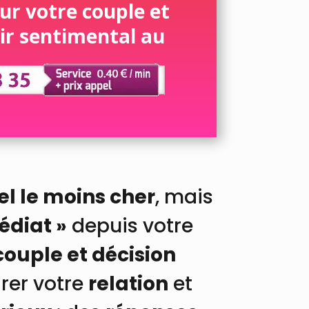
ur votre couple et
ir sentimental au
el le moins cher
, mais
édiat »
depuis votre
ouple et décision
irer votre
relation
et