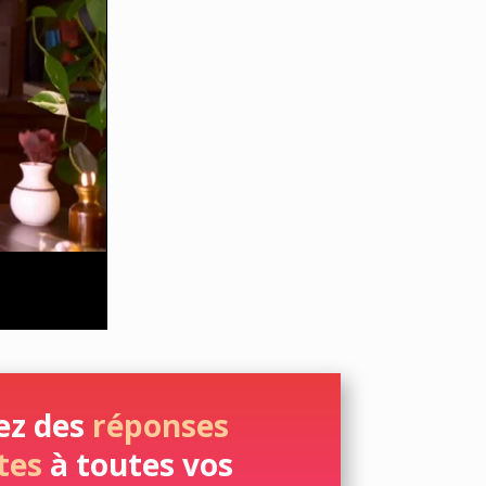
ez des
réponses
tes
à toutes vos