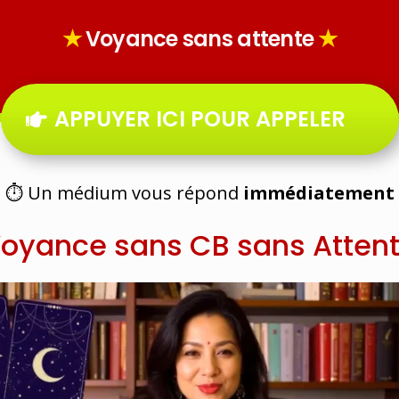
Voyance sans attente
APPUYER ICI POUR APPELER
⏱ Un médium vous répond
immédiatement
oyance sans CB sans Atten