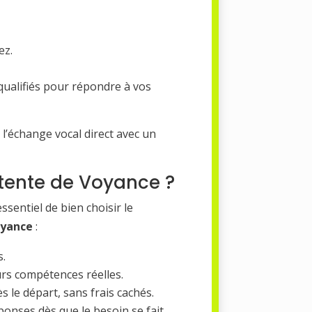
ez.
qualifiés pour répondre à vos
 l’échange vocal direct avec un
tente de Voyance ?
t essentiel de bien choisir le
oyance
:
s.
eurs compétences réelles.
s le départ, sans frais cachés.
ponses dès que le besoin se fait