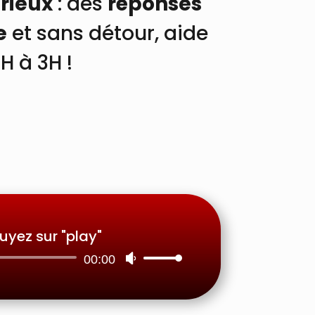
rieux
: des
réponses
e
et sans détour, aide
7H à 3H
!
uyez sur "play"
00:00
Utilisez
les
flèches