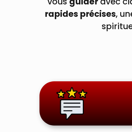
vous
guider
avec cl
rapides précises
, u
spiritue