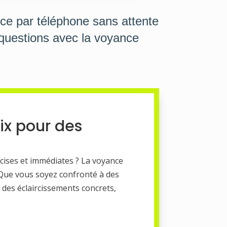
haut/bas
pour
ce par téléphone sans attente
augmenter
questions avec la voyance
ou
diminuer
le
volume.
ix pour des
cises et immédiates ? La voyance
. Que vous soyez confronté à des
des éclaircissements concrets,