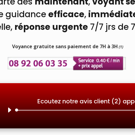
arté dès
maintenant
,
voyant sé
ne guidance
efficace
,
immédiat
lle,
réponse urgente
7/7 jrs
de 
Voyance gratuite sans paiement de 7H à 3H
(1)
Ecoutez notre avis client (2) app
Lecteur
audio