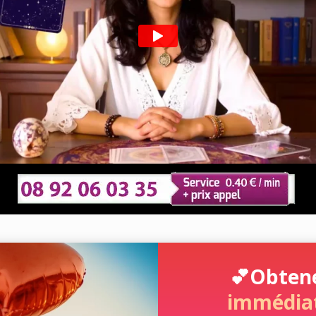
💕
Obten
immédia